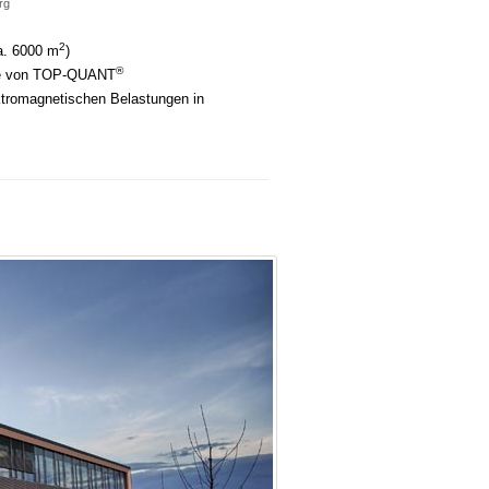
rg
2
. 6000 m
)
®
te von TOP-QUANT
tromagnetischen Belastungen in