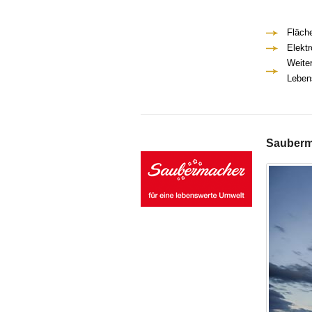
Fläch
Elekt
Weite
Leben
Sauberm