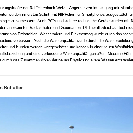
ührungskräfte der Raiffeisenbank Weiz – Anger setzen im Umgang mit Mitarb
eiter wurden im ersten Schritt mit
NIP
Folien für Smartphones ausgestattet, um
ologie zu verbessern. Auch PC´s und weitere technische Geräte wurden mit
N
den anerkannten Radiästheten und Geomanten, DI Thoralf Steidl auf technisc
rkung von Erdstrahlen, Wasseradern und Elektrosmog wurde durch das fach
heidend verbessert. Auch die Wasserqualität wurde durch die Wasserbeleb
beiter und Kunden werden wertgeschätzt und können in einer neuen Wohlfühl
äftsbeziehung und eine verbesserte Wasserqualität genießen. Moderne Führ
e durch das Zusammenwirken der neuen Physik und altem Wissen entstanden
s Schaffer