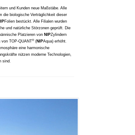
eitern und Kunden neue Maßstäbe. Alle
 die biologische Verträglichkeit dieser
IP
Folien bestückt. Alle Filialen wurden
he und natürliche Störzonen geprüft. Die
männische Platzieren von
NIP
Zylindern
®
ung von TOP-QUANT
(
NIP
Aqua) erhöht.
atmosphäre eine harmonische
ungskräfte nützen moderne Technologien,
 sind.