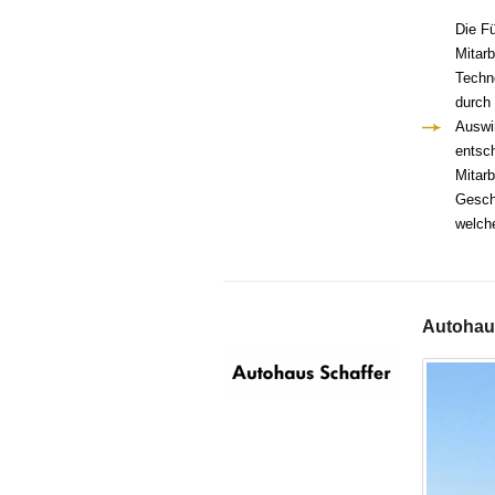
Die F
Mitarb
Techn
durch 
Auswi
entsc
Mitar
Gesch
welch
Autohau