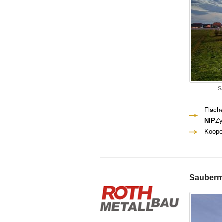
S
Fläch
NIP
Zy
Koope
Sauberm