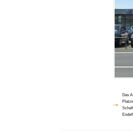
Das Au
Platz
Schaf
Endef