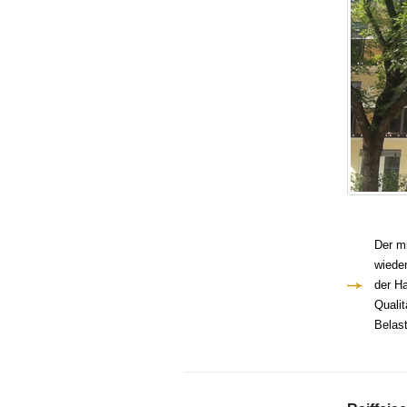
Der m
wieder
der H
Qualit
Belast