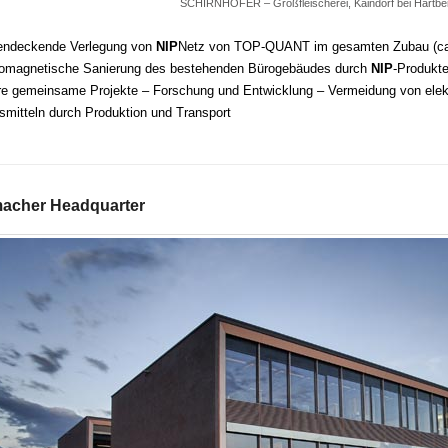
SCHIRNHOFER – Großfleischerei, Kaindorf bei Hartbe
endeckende Verlegung von
NIP
Netz von TOP-QUANT im gesamten Zubau (ca
romagnetische Sanierung des bestehenden Bürogebäudes durch
NIP
-Produk
re gemeinsame Projekte – Forschung und Entwicklung – Vermeidung von elek
smitteln durch Produktion und Transport
acher Headquarter