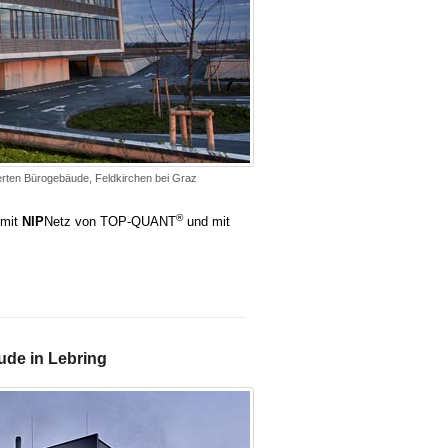
en Bürogebäude, Feldkirchen bei Graz
®
 mit
NIP
Netz von TOP-QUANT
und mit
de in Lebring