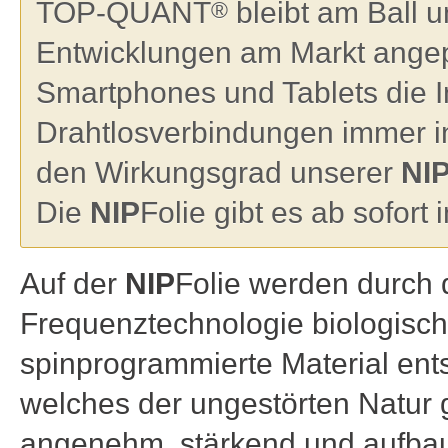
TOP-QUANT
bleibt am Ball 
®
Entwicklungen am Markt angep
Smartphones und Tablets die In
Drahtlosverbindungen immer in
den Wirkungsgrad unserer
NI
Die
NIP
Folie gibt es ab sofort
Auf der
NIP
Folie werden durc
Frequenztechnologie biologisch
spinprogrammierte Material ents
welches der ungestörten Natur
angenehm, stärkend und aufba